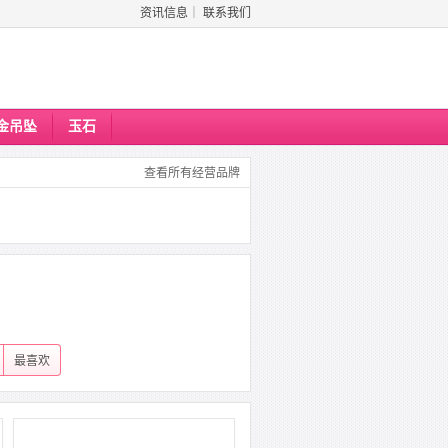
资讯信息
｜
联系我们
金吊坠
玉石
查看所有经营品牌
最喜欢