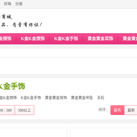
珍珠
分类
金颈饰
K金K金颈饰
K金K金手饰
黄金黄金耳饰
黄金黄
K金手饰
金K金颈饰
K金K金手饰
黄金黄金耳饰
黄金黄金吊坠
玉石
排序：
00 - 500
500以上
最热
最新