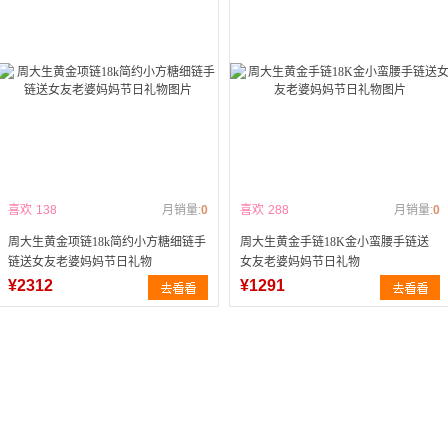
喜欢
138
月销量:
0
喜欢
288
月销量:
0
周大生黄金项链18k简约小方糖细链手
周大生黄金手链18K金小蛮腰手链送
链送女友老婆妈妈节日礼物
女友老婆妈妈节日礼物
¥2312
¥1291